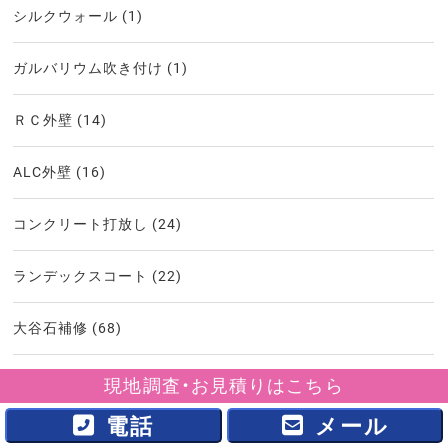
シルクウォール
(1)
ガルバリウム吹き付け
(1)
ＲＣ外壁
(14)
ALC外壁
(16)
コンクリート打放し
(24)
ランデックスコート
(22)
大谷石補修
(68)
鎌倉石補修
(1)
現地調査・お見積りはこちら
電話
メール
塀の塗り替え
(55)