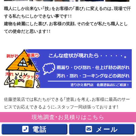
職人にしか出来ない「技」をお客様の「喜び」に変えるのは、現場で汗
する私たちにしかできない事です！！
建物を綺麗にした喜び、お客様の笑顔、その全てが私たち職人とし
ての使命だと思います！！
佐藤塗装店では私たちができる「塗装」を考え、お客様に最高のサー
ビスでお応えできるように、スタッフ一同頑張っております！
外壁塗装、塗り替え工事全般、内装工事や室内塗装、屋根の塗装やタ
現地調査・お見積りはこちら
キステップ工事、長尺シート、各種防水工事のことなら株式会社佐藤
電話
メール
塗装店へご相談ください。