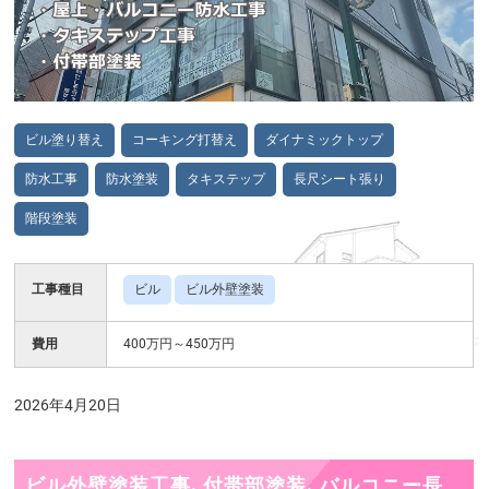
ビル塗り替え
コーキング打替え
ダイナミックトップ
防水工事
防水塗装
タキステップ
長尺シート張り
階段塗装
工事種目
ビル
ビル外壁塗装
費用
400万円～450万円
2026年4月20日
ビル外壁塗装工事、付帯部塗装、バルコニー長