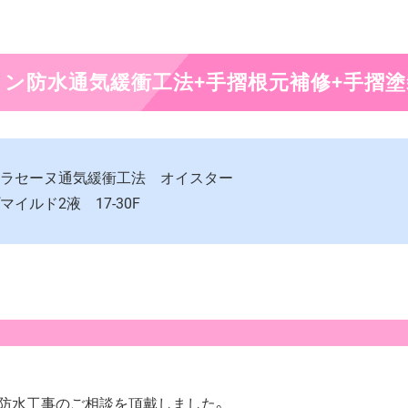
ン防水通気緩衝工法+手摺根元補修+手摺塗
サラセーヌ通気緩衝工法 オイスター
イルド2液 17-30F
防水工事のご相談を頂戴しました。