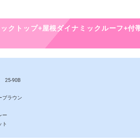
ックトップ+屋根ダイナミックルーフ+付
5-90B
ーブラウン
レー
ット