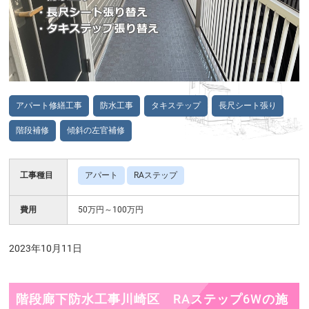
アパート修繕工事
防水工事
タキステップ
長尺シート張り
階段補修
傾斜の左官補修
工事種目
アパート
RAステップ
費用
50万円～100万円
2023年10月11日
階段廊下防水工事川崎区 RAステップ6Wの施