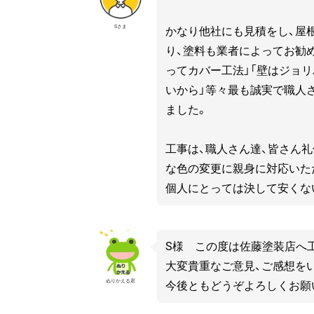
Sさま
かなり他社にも見積をし、屋
り、塗料も業者によってお勧め
ってカバー工法」「壁はジョ
いから」等々最も誠実で職人
ました。
工事は、職人さん達、皆さん
な色の変更に親身に対応いた
個人にとっては決して安くな
S様 この度は佐藤塗装店へ
大変貴重なご意見、ご感想を
ぬりかえる君
今後ともどうぞよろしくお願