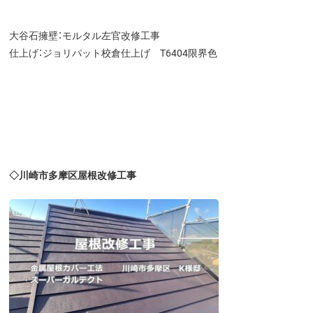
大谷石擁壁：モルタル左官改修工事
仕上げ：ジョリパット校倉仕上げ T6404限界色
◇川崎市多摩区屋根改修工事