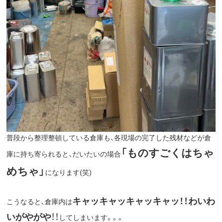
普段から整理整頓している倉庫も、各現場の完了した残材などが倉
「ものすごくはちゃ
庫に持ち寄られると、だいたいの場合
めちゃ」
になります(笑)
キャッキャッキャッ
キャッ
！！わいわ
こうなると、倉庫内は
いがやがや
！！
してしまいます。。。