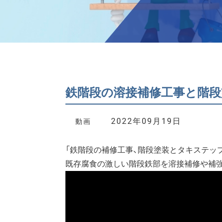
鉄階段の溶接補修工事と階段
2022年09月19日
動画
「鉄階段の補修工事、階段塗装とタキステップ施
既存腐食の激しい階段鉄部を溶接補修や補強