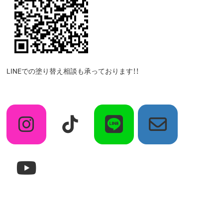
LINEでの塗り替え相談も承っております！！
ア
ア
ア
ア
イ
イ
イ
イ
コ
コ
コ
コ
ン
ン
ン
ン
リ
リ
リ
リ
ン
ン
ン
ン
ク
ク
ク
ク
ア
イ
コ
ン
リ
ン
ク