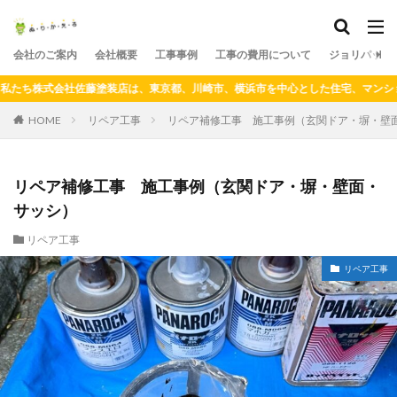
会社のご案内
会社概要
工事事例
工事の費用について
ジョリパット
ション、ビル、集合住宅、工場などの「塗りかえ専門店」です！！ホームページは
リペア工事
リペア補修工事 施工事例（玄関ドア・塀・壁
HOME
リペア補修工事 施工事例（玄関ドア・塀・壁面・
サッシ）
リペア工事
リペア工事