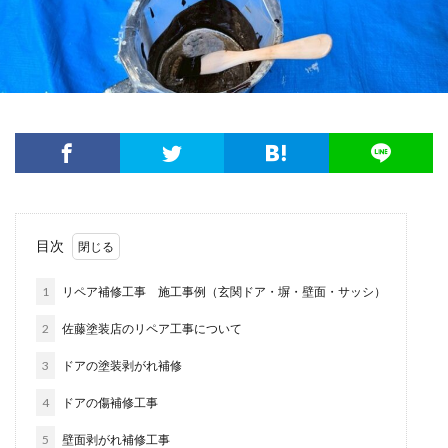
目次
1
リペア補修工事 施工事例（玄関ドア・塀・壁面・サッシ）
2
佐藤塗装店のリペア工事について
3
ドアの塗装剥がれ補修
4
ドアの傷補修工事
5
壁面剥がれ補修工事