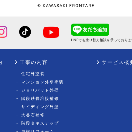
© KAWASAKI FRONTARE
LINEでも塗り替え相談を
承っておりま
内
工事の内容
サービス概
-
住宅外塗装
-
マンション外壁塗装
-
ジョリパット外壁
-
階段鉄骨溶接補修
-
サイディング外壁
-
大谷石補修
-
階段タキステップ
-
屋根リフォーム