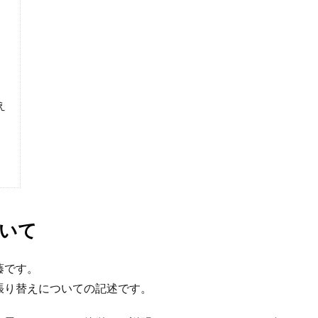
え
いて
藤です。
張り替えについての記述です。