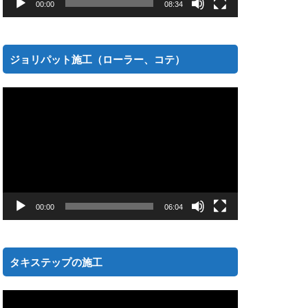
00:00
08:34
ジョリパット施工（ローラー、コテ）
動
画
プ
レ
ー
ヤ
ー
00:00
06:04
タキステップの施工
動
画