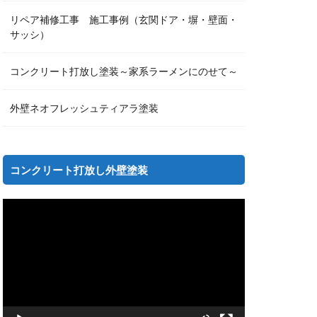
リペア補修工事 施工事例（玄関ドア・塀・壁面・
サッシ）
コンクリート打放し塗装～家系ラーメンにのせて～
外壁ネオフレッシュティアラ塗装
コンクリート打放し外壁塗装
動
画
プ
レ
ー
ヤ
ー