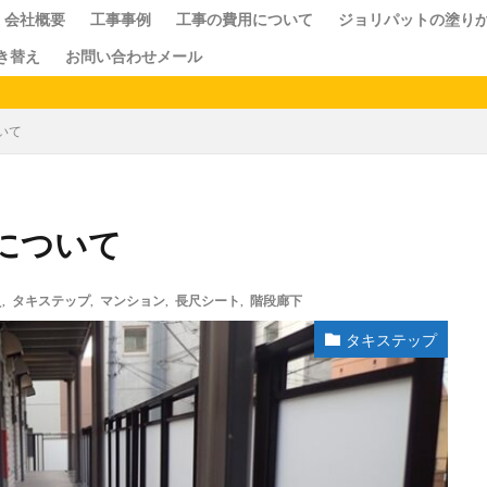
会社概要
工事事例
工事の費用について
ジョリパットの塗り
き替え
お問い合わせメール
私たち株式会社佐藤塗装店は、東京都
いて
について
え
,
タキステップ
,
マンション
,
長尺シート
,
階段廊下
タキステップ