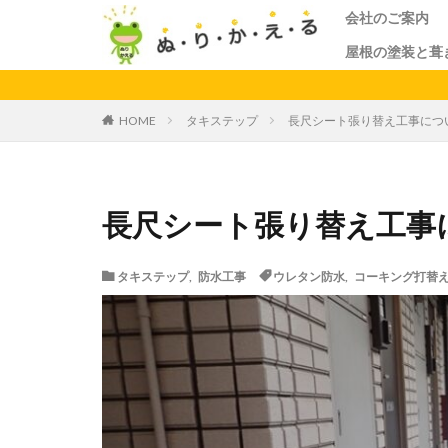
会社のご案内
屋根の塗装と葺
タキステップ
長尺シート張り替え工事につ
HOME
長尺シート張り替え工事
タキステップ
,
防水工事
ウレタン防水
,
コーキング打替