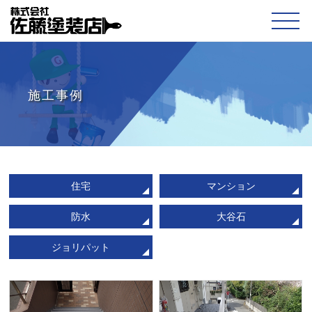
施工事例
住宅
マンション
防水
大谷石
ジョリパット