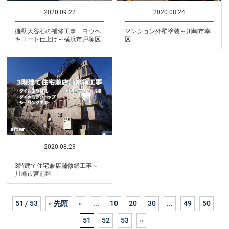
2020.09.22
2020.08.24
擁壁大谷石の補修工事 ヨウヘ
マンション外壁塗装～川崎市幸
キコート仕上げ～横浜市戸塚区
区
2020.08.23
3階建て住宅兼店舗修繕工事～
川崎市宮前区
51 / 53
« 先頭
«
...
10
20
30
...
49
50
51
52
53
»