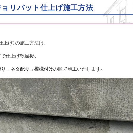
ジョリパット仕上げ施工方法
仕上げ）の施工方法は、
で仕上げ乾燥後、
塗り→ネタ配り→模様付け
の順で施工いたします。