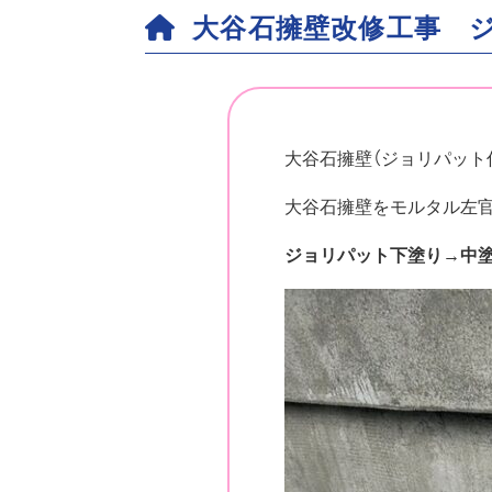
大谷石擁壁改修工事 
大谷石擁壁（ジョリパット
大谷石擁壁をモルタル左官
ジョリパット下塗り→中