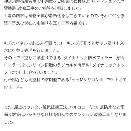
神奈川県横須賀市で不動産をご経営の社長様より、マンションの外
壁塗装、改修工事のご相談を頂戴しました。
工事の内容は建物全体が老朽化をしてきているので、それに伴う修
繕工事及び現在の雨漏りを直す工事内容です。
ALCのパネルである外壁面は、コーキング打替えとサッシ廻りも入
念に打替え処理を行いました。
その上で下塗りに厚塗りできる「ダイナミック防水フィラー」（砂骨
ローラー）と、シリコン樹脂のラジカル制御塗料「ダイナミックトッ
プ」にて仕上げを行いました。
付帯部なども同塗料の溶剤型である「セラMシリコンⅢ」で仕上げて
おります。
また、屋上のウレタン通気緩衝工法、バルコニー防水、庇防水など雨
漏り対策はバッチリな仕様を組んでのマンション改修工事となりま
した。