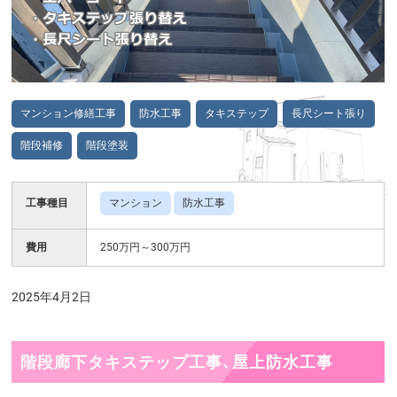
マンション修繕工事
防水工事
タキステップ
長尺シート張り
階段補修
階段塗装
工事種目
マンション
防水工事
費用
250万円～300万円
2025年4月2日
階段廊下タキステップ工事、屋上防水工事