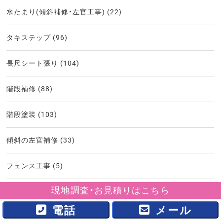
水たまり(傾斜補修・左官工事)
(22)
タキステップ
(96)
長尺シート張り
(104)
階段補修
(88)
階段塗装
(103)
傾斜の左官補修
(33)
フェンス工事
(5)
現地調査・お見積りはこちら
土間工事
(10)
電話
メール
板金工事
(34)