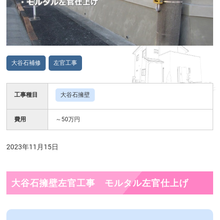
大谷石補修
左官工事
工事種目
大谷石擁壁
費用
～50万円
2023年11月15日
大谷石擁壁左官工事 モルタル左官仕上げ