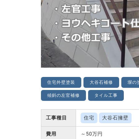
住宅外壁塗装
大谷石補修
塀の
傾斜の左官補修
タイル工事
工事種目
住宅
大谷石擁壁
費用
～50万円