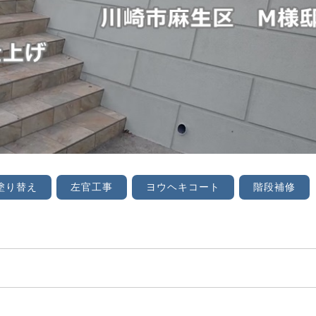
塗り替え
左官工事
ヨウヘキコート
階段補修