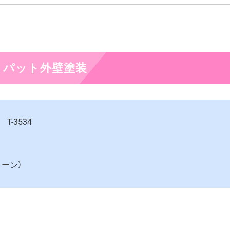
リパット外壁塗装
T-3534
ーン）