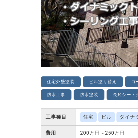
住宅外壁塗装
ビル塗り替え
コ
防水工事
防水塗装
長尺シート
工事種目
住宅
ビル
ダイナ
費用
200万円～250万円