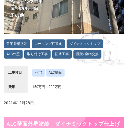
住宅外壁塗装
コーキング打替え
ダイナミックトップ
ALC外壁
取り付け工事
防水工事
配管、金物交換
工事種目
住宅
ALC壁面
費用
150万円～200万円
2021年12月28日
ALC壁面外壁塗装 ダイナミックトップ仕上げ