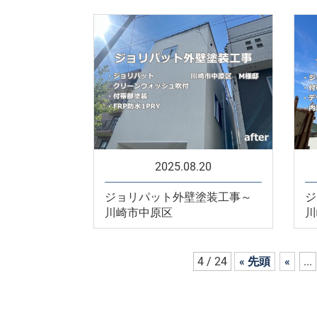
2025.08.20
ジョリパット外壁塗装工事～
ジ
川崎市中原区
川
4 / 24
« 先頭
«
...