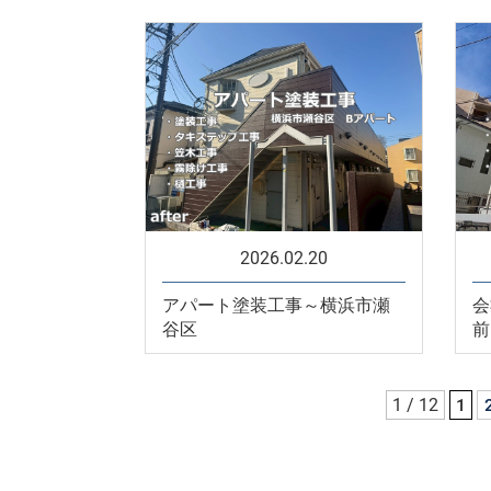
2026.02.20
アパート塗装工事～横浜市瀬
会
谷区
前
1 / 12
1